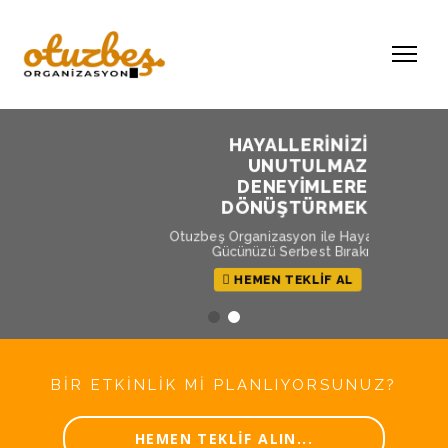
HAYALLERİNİZİ
UNUTULMAZ
DENEYİMLERE
DÖNÜŞTÜRMEK
Otuzbeş Organizasyon ile Hayal
Gücünüzü Serbest Bırakın
HEMEN TEKLİF AL
BİR ETKİNLİK Mİ PLANLIYORSUNUZ?
HEMEN TEKLİF ALIN...