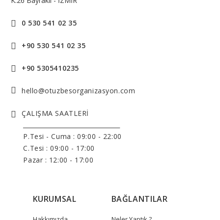
K:26 Bayraklı - İZMİR
0 530 541 02 35
+90 530 541 02 35
+90 5305410235
hello@otuzbesorganizasyon.com
ÇALIŞMA SAATLERİ
______________________________
P.Tesi - Cuma :
09:00 - 22:00
C.Tesi : 09:00 - 17:00
Pazar : 12:00 - 17:00
KURUMSAL
BAĞLANTILAR
Hakkımızda
Neler Yaptık ?